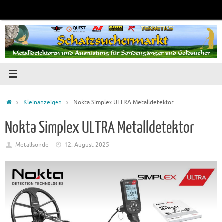
Zum
Inhalt
springen
Startseite
Kleinanzeigen
Nokta Simplex ULTRA Metalldetektor
Nokta Simplex ULTRA Metalldetektor
Metallsonde
12. August 2025