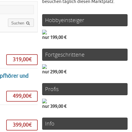
besuchen täglich diesen Marktplatz.
Hobbyeinsteiger
Suchen
nur 199,00 €
Fortgeschrittene
319,00€
nur 299,00 €
opfhörer und
Profis
499,00€
nur 399,00 €
Info
399,00€