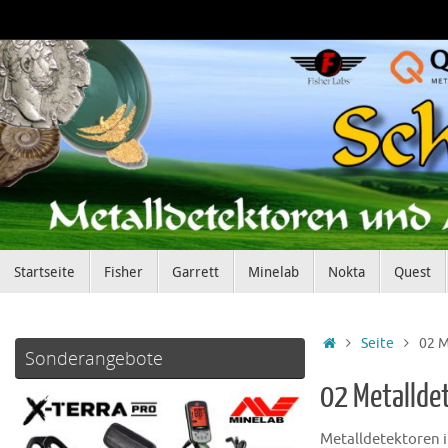
Zum
Inhalt
springen
Zum
Startseite
Fisher
Garrett
Minelab
Nokta
Quest
Inhalt
springen
Startseite
Seite
02 M
Sonderangebote
02 Metallde
Metalldetektoren 