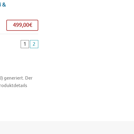
4 &
499,00€
1
2
I) generiert. Der
Produktdetails