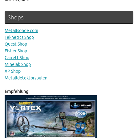
Shops
Metallsonde.com
Teknetics Shop
Quest Shop
Fisher Shop
Garrett Shop
Minelab Shop
XP Shop
Metalldetektorspulen
Empfehlung: