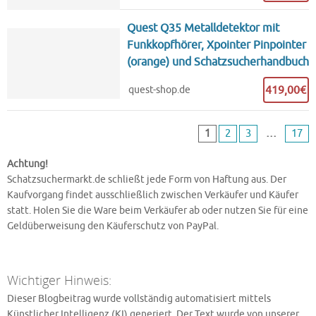
Quest Q35 Metalldetektor mit
Funkkopfhörer, Xpointer Pinpointer
(orange) und Schatzsucherhandbuch
419,00€
quest-shop.de
1
2
3
…
17
Achtung!
Schatzsuchermarkt.de schließt jede Form von Haftung aus. Der
Kaufvorgang findet ausschließlich zwischen Verkäufer und Käufer
statt. Holen Sie die Ware beim Verkäufer ab oder nutzen Sie für eine
Geldüberweisung den Käuferschutz von PayPal.
Wichtiger Hinweis:
Dieser Blogbeitrag wurde vollständig automatisiert mittels
Künstlicher Intelligenz (KI) generiert. Der Text wurde von unserer