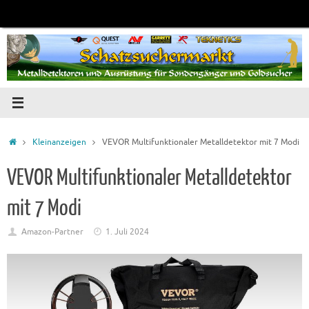
Zum
Inhalt
springen
Startseite
Kleinanzeigen
VEVOR Multifunktionaler Metalldetektor mit 7 Modi
VEVOR Multifunktionaler Metalldetektor
mit 7 Modi
Amazon-Partner
1. Juli 2024