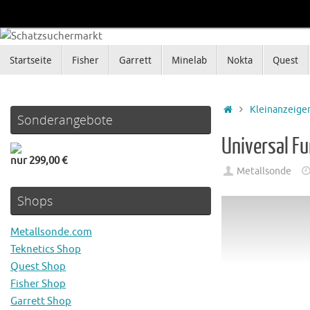
Zum
Inhalt
springen
Zum
Startseite
Fisher
Garrett
Minelab
Nokta
Quest
Inhalt
springen
Startseite
Kleinanzeige
Sonderangebote
Universal F
nur 299,00 €
Metallsonde
Shops
Metallsonde.com
Teknetics Shop
Quest Shop
Fisher Shop
Garrett Shop