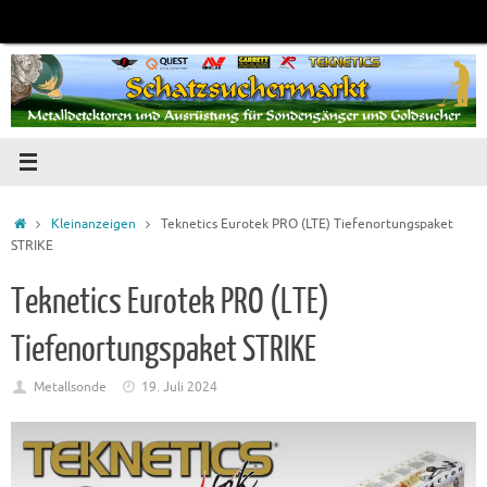
Zum
Inhalt
springen
Startseite
Kleinanzeigen
Teknetics Eurotek PRO (LTE) Tiefenortungspaket
STRIKE
Teknetics Eurotek PRO (LTE)
Tiefenortungspaket STRIKE
Metallsonde
19. Juli 2024