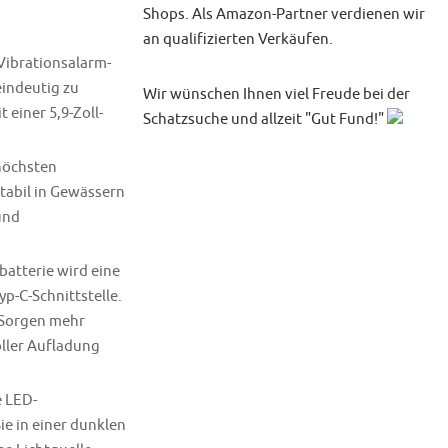
Shops. Als Amazon-Partner verdienen wir
an qualifizierten Verkäufen.
Vibrationsalarm-
indeutig zu
Wir wünschen Ihnen viel Freude bei der
einer 5,9-Zoll-
Schatzsuche und allzeit "Gut Fund!"
höchsten
tabil in Gewässern
und
atterie wird eine
p-C-Schnittstelle.
e Sorgen mehr
ller Aufladung
e LED-
ie in einer dunklen