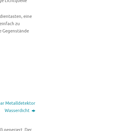
e Lichtquelle
ientasten, eine
einfach zu
re Gegenstände
ar Metalldetektor
Wasserdicht
I) generiert. Der