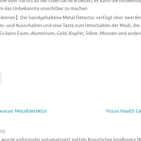
le oder nachts an der Oberfläche arbeiten, es kann die notwendig
 um das Unbekannte unsichtbar zu machen.
dienen】Der handgehaltene Metal Detector verfügt über zwei Bed
in- und Ausschalten und eine Taste zum Umschalten der Modi, die 
 Es kann Eisen, Aluminium, Gold, Kupfer, Silber, Münzen und ande
asser Metalldetektor
Yosoo Health Ge
is:
wurde vollständig automatisiert mittels Künstlicher Intelligenz (K