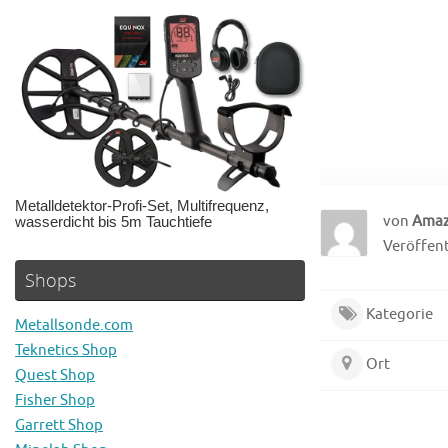
Metalldetektor-Profi-Set, Multifrequenz,
von
Ama
wasserdicht bis 5m Tauchtiefe
Veröffentl
Shops
Kategorie
Metallsonde.com
Teknetics Shop
Ort
Quest Shop
Fisher Shop
Garrett Shop