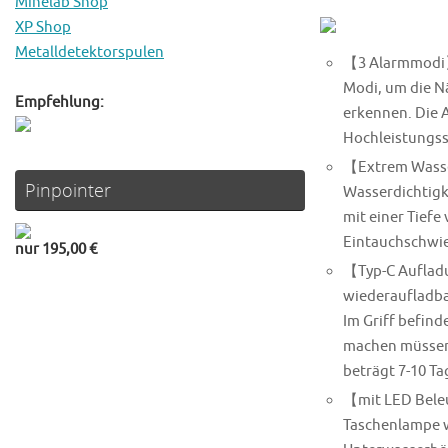
Minelab Shop
XP Shop
Metalldetektorspulen
【3 Alarmmodi】D
Modi, um die N
Empfehlung:
erkennen. Die 
Hochleistungss
【Extrem Wasser
Pinpointer
Wasserdichtigke
mit einer Tiefe
Eintauchschwie
nur 195,00 €
【Typ-C Aufladu
wiederaufladbar
Im Griff befind
machen müssen,
beträgt 7-10 Ta
【mit LED Beleu
Taschenlampe wi