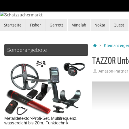
Zum
Inhalt
springen
Zum
Startseite
Fisher
Garrett
Minelab
Nokta
Quest
Inhalt
springen
Startseite
Kleinanzeige
Sonderangebote
TAZZOR Unte
Amazon-Partner
Metalldetektor-Profi-Set, Multifrequenz,
wasserdicht bis 20m, Funktechnik