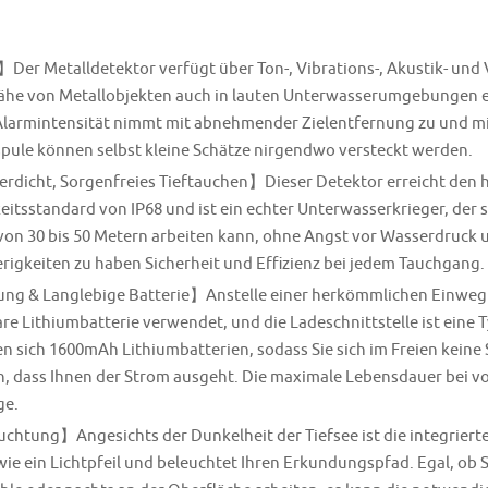
er Metalldetektor verfügt über Ton-, Vibrations-, Akustik- und 
ähe von Metallobjekten auch in lauten Unterwasserumgebungen e
Alarmintensität nimmt mit abnehmender Zielentfernung zu und mit 
pule können selbst kleine Schätze nirgendwo versteckt werden.
dicht, Sorgenfreies Tieftauchen】Dieser Detektor erreicht den 
itsstandard von IP68 und ist ein echter Unterwasserkrieger, der s
 von 30 bis 50 Metern arbeiten kann, ohne Angst vor Wasserdruck 
rigkeiten zu haben Sicherheit und Effizienz bei jedem Tauchgang.
ng & Langlebige Batterie】Anstelle einer herkömmlichen Einwegb
e Lithiumbatterie verwendet, und die Ladeschnittstelle ist eine Ty
en sich 1600mAh Lithiumbatterien, sodass Sie sich im Freien kein
 dass Ihnen der Strom ausgeht. Die maximale Lebensdauer bei vo
ge.
chtung】Angesichts der Dunkelheit der Tiefsee ist die integriert
e ein Lichtpfeil und beleuchtet Ihren Erkundungspfad. Egal, ob S