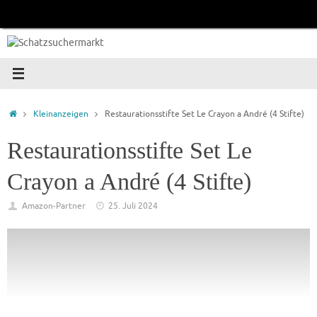
Zum
Inhalt
springen
Startseite
Kleinanzeigen
Restaurationsstifte Set Le Crayon a André (4 Stifte)
Restaurationsstifte Set Le
Crayon a André (4 Stifte)
Amazon-Partner
25. Juli 2024