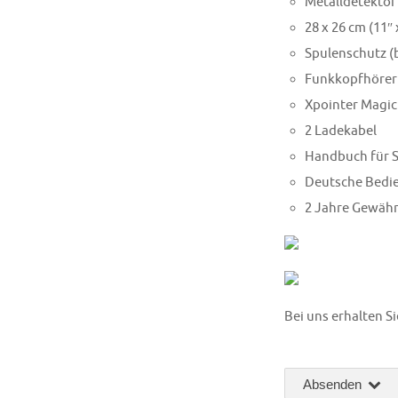
Metalldetektor
28 x 26 cm (11″
Spulenschutz (b
Funkkopfhörer 
Xpointer Magic
2 Ladekabel
Handbuch für 
Deutsche Bedi
2 Jahre Gewähr
Bei uns erhalten S
Absenden