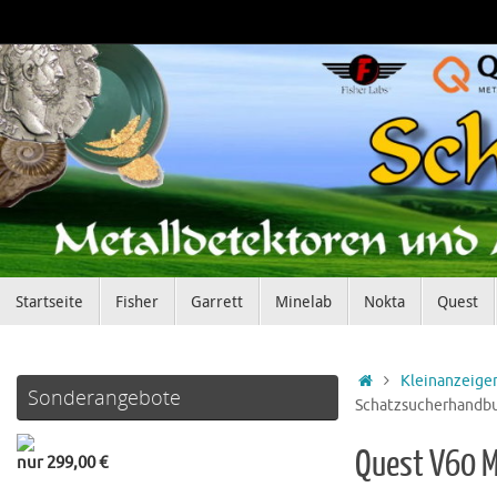
Zum
Inhalt
springen
Zum
Startseite
Fisher
Garrett
Minelab
Nokta
Quest
Inhalt
springen
Startseite
Kleinanzeige
Sonderangebote
Schatzsucherhandb
Quest V60 M
nur 299,00 €