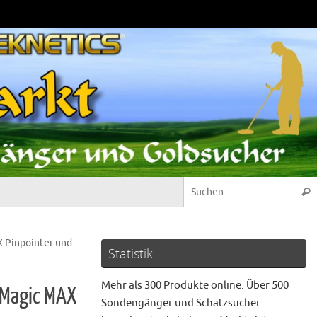
Suc
X Pinpointer und
Statistik
Mehr als 300 Produkte online. Über 500
 Magic MAX
Sondengänger und Schatzsucher