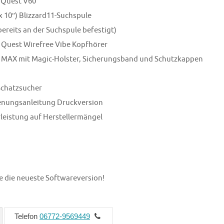
 Quest V60
 x 10″) Blizzard11-Suchspule
ereits an der Suchspule befestigt)
Quest Wirefree Vibe Kopfhörer
 MAX mit Magic-Holster, Sicherungsband und Schutzkappen
Schatzsucher
enungsanleitung Druckversion
leistung auf Herstellermängel
ie die neueste Softwareversion!
Telefon
06772-9569449