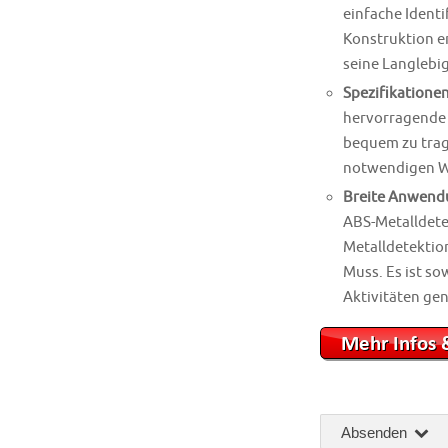
einfache Identi
Konstruktion e
seine Langlebi
Spezifikatione
hervorragende 
bequem zu trage
notwendigen We
Breite Anwend
ABS-Metalldetek
Metalldetektion
Muss. Es ist so
Aktivitäten ge
Absenden