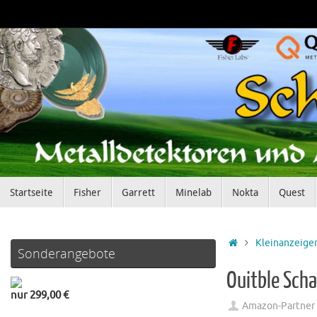
Zum
Inhalt
springen
Zum
Startseite
Fisher
Garrett
Minelab
Nokta
Quest
Inhalt
springen
Startseite
Kleinanzeige
Sonderangebote
Ouitble Scha
nur 299,00 €
Amazon-Partner