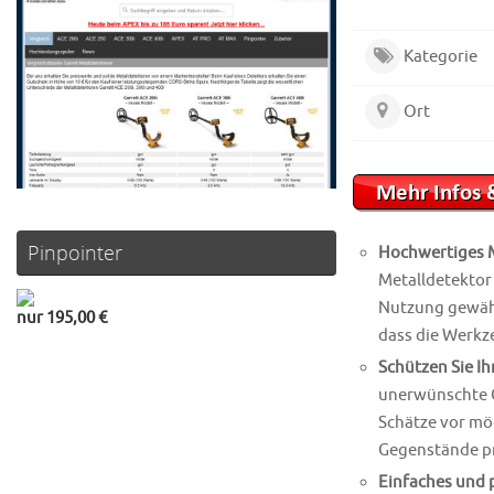
Kategorie
Ort
Pinpointer
Hochwertiges M
Metalldetektor 
Nutzung gewähr
nur 195,00 €
dass die Werkz
Schützen Sie Ih
unerwünschte Ge
Schätze vor mög
Gegenstände p
Einfaches und 