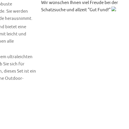
Wir wünschen Ihnen viel Freude bei der
obuste
Schatzsuche und allzeit "Gut Fund!"
de. Sie werden
nde herausnimmt.
d bietet eine
it leicht und
en alle
dem ultraleichten
 Sie sich für
dieses Set ist ein
ine Outdoor-