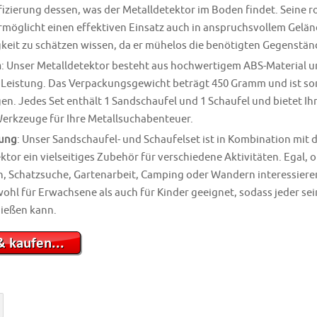
fizierung dessen, was der Metalldetektor im Boden findet. Seine r
rmöglicht einen effektiven Einsatz auch in anspruchsvollem Gelän
gkeit zu schätzen wissen, da er mühelos die benötigten Gegenstä
n
: Unser Metalldetektor besteht aus hochwertigem ABS-Material un
Leistung. Das Verpackungsgewicht beträgt 450 Gramm und ist som
n. Jedes Set enthält 1 Sandschaufel und 1 Schaufel und bietet Ihn
rkzeuge für Ihre Metallsuchabenteuer.
ung
: Unser Sandschaufel- und Schaufelset ist in Kombination mit 
tor ein vielseitiges Zubehör für verschiedene Aktivitäten. Egal, ob
, Schatzsuche, Gartenarbeit, Camping oder Wandern interessieren, 
wohl für Erwachsene als auch für Kinder geeignet, sodass jeder se
nießen kann.