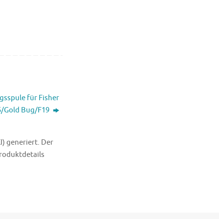
sspule für Fisher
5/Gold Bug/F19
I) generiert. Der
Produktdetails