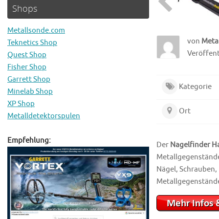
Shops
Metallsonde.com
von
Meta
Teknetics Shop
Veröffentl
Quest Shop
Fisher Shop
Garrett Shop
Kategorie
Minelab Shop
XP Shop
Ort
Metalldetektorspulen
Empfehlung:
Der
Nagelfinder 
Metallgegenstände 
Nägel, Schrauben,
Metallgegenstände 