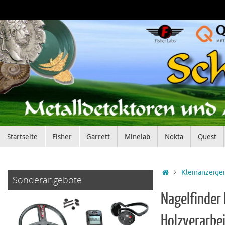
Zum
Inhalt
springen
Zum
Startseite
Fisher
Garrett
Minelab
Nokta
Quest
Inhalt
springen
Startseite
Kleinanzeige
Sonderangebote
Nagelfinder 
Holzverarbe