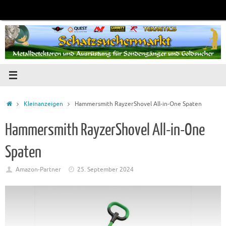
Zum
Inhalt
springen
Startseite
Kleinanzeigen
Hammersmith RayzerShovel All-in-One Spaten
Hammersmith RayzerShovel All-in-One
Spaten
Amazon-Partner
25. September 2024