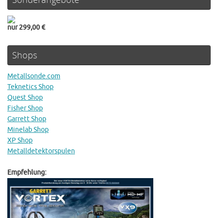
nur 299,00 €
Shops
Metallsonde.com
Teknetics Shop
Quest Shop
Fisher Shop
Garrett Shop
Minelab Shop
XP Shop
Metalldetektorspulen
Empfehlung: