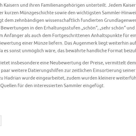
ch Kaisern und ihren Familienangehörigen unterteilt. Jedem Kaiser 
ner kurzen Münzgeschichte sowie den wichtigsten Sammler-Hinwei
olgt dem zehnbändigen wissenschaftlich fundierten Grundlagenwe
e Bewertungen in den Erhaltungsstufen „schön“, „sehr schön“ und 
 Anfänger als auch dem Fortgeschrittenen Anhaltspunkte für ei
wertung einer Münze liefern. Das Augenmerk liegt weiterhin au
da es sonst unmöglich wäre, das bewährte handliche Format beizu
bietet insbesondere eine Neubewertung der Preise, vermittelt de
n paar weitere Datierungshilfen zur zeitlichen Einsortierung seine
zu Hadrian wurde eingearbeitet, zudem wurden kleinere weiterfü
 Quellen für den interessierten Sammler eingefügt.