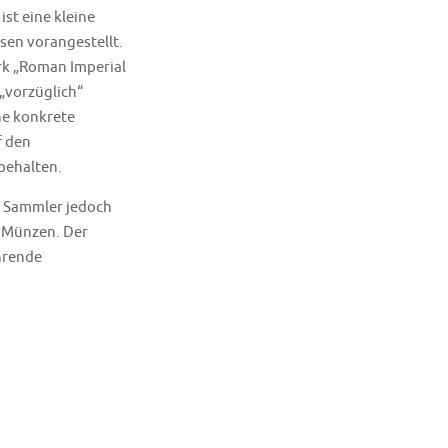
ist eine kleine
sen vorangestellt.
rk „Roman Imperial
„vorzüglich“
ne konkrete
f den
behalten.
m Sammler jedoch
r Münzen. Der
hrende