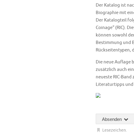
Der Katalog ist na
Biographie mit ei
Der Katalogteil f
Coinage“ (RIC). Di
können sowohl dem
Bestimmung und Be
Rückseitentypen, 
Die neue Auflage 
zusätzlich auch ei
neueste RIC-Band 
Literaturtipps und
Absenden
Lesezeichen
.