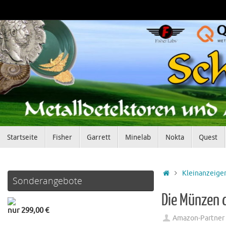
Zum
Inhalt
springen
Zum
Startseite
Fisher
Garrett
Minelab
Nokta
Quest
Inhalt
springen
Startseite
Kleinanzeige
Sonderangebote
Die Münzen 
nur 299,00 €
Amazon-Partner