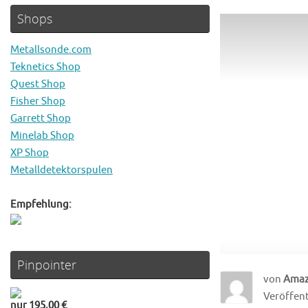
Shops
Metallsonde.com
Teknetics Shop
Quest Shop
Fisher Shop
Garrett Shop
Minelab Shop
XP Shop
Metalldetektorspulen
Empfehlung:
Pinpointer
von
Ama
Veröffentl
nur 195,00 €