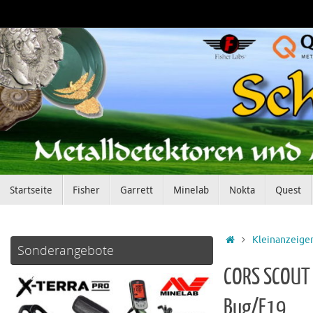
Zum
Inhalt
springen
Zum
Startseite
Fisher
Garrett
Minelab
Nokta
Quest
Inhalt
springen
Startseite
Kleinanzeige
Sonderangebote
CORS SCOUT 
Bug/F19