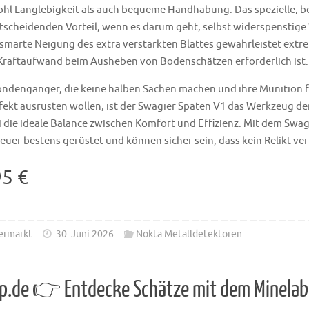
hl Langlebigkeit als auch bequeme Handhabung. Das spezielle, be
ntscheidenden Vorteil, wenn es darum geht, selbst widerspenstige
smarte Neigung des extra verstärkten Blattes gewährleistet extr
raftaufwand beim Ausheben von Bodenschätzen erforderlich ist.
Sondengänger, die keine halben Sachen machen und ihre Munition 
kt ausrüsten wollen, ist der Swagier Spaten V1 das Werkzeug der
 die ideale Balance zwischen Komfort und Effizienz. Mit dem Swag
teuer bestens gerüstet und können sicher sein, dass kein Relikt ve
95 €
ermarkt
30. Juni 2026
Nokta Metalldetektoren
p.de 👉 Entdecke Schätze mit dem Minelab