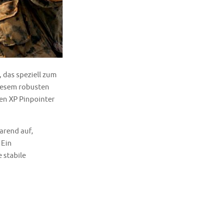
, das speziell zum
diesem robusten
en XP Pinpointer
arend auf,
 Ein
 stabile