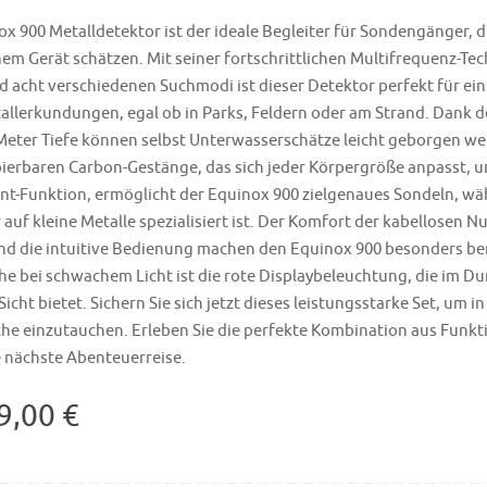
x 900 Metalldetektor ist der ideale Begleiter für Sondengänger, d
inem Gerät schätzen. Mit seiner fortschrittlichen Multifrequenz-Tec
nd acht verschiedenen Suchmodi ist dieser Detektor perfekt für ei
allerkundungen, egal ob in Parks, Feldern oder am Strand. Dank 
Meter Tiefe können selbst Unterwasserschätze leicht geborgen we
ierbaren Carbon-Gestänge, das sich jeder Körpergröße anpasst, u
int-Funktion, ermöglicht der Equinox 900 zielgenaues Sondeln, w
 auf kleine Metalle spezialisiert ist. Der Komfort der kabellosen N
d die intuitive Bedienung machen den Equinox 900 besonders be
che bei schwachem Licht ist die rote Displaybeleuchtung, die im Du
ht bietet. Sichern Sie sich jetzt dieses leistungsstarke Set, um in
he einzutauchen. Erleben Sie die perfekte Kombination aus Funkt
e nächste Abenteuerreise.
9,00 €