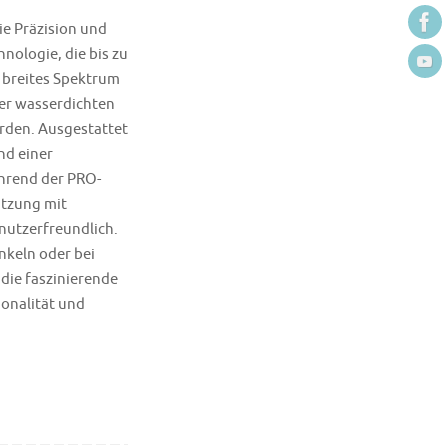
ie Präzision und
hnologie, die bis zu
n breites Spektrum
der wasserdichten
rden. Ausgestattet
nd einer
ährend der PRO-
utzung mit
nutzerfreundlich.
nkeln oder bei
 die faszinierende
ionalität und