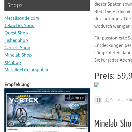
Shops
dieser Spaten sowo
Blatt bietet den e
Metallsonde.com
durchdringen. Die 
Teknetics Shop
wodurch weniger K
Quest Shop
Für passionierte 
Fisher Shop
Entdeckungen perfe
Garrett Shop
Länge bieten dabei
Minelab Shop
Sie für jedes Aben
XP Shop
Metalldetektorspulen
Preis: 59,
Empfehlung:
Schatzsuch
Minelab-Sho