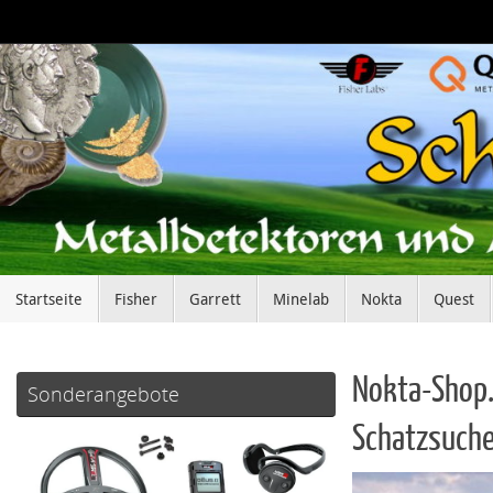
Zum
Inhalt
springen
Zum
Startseite
Fisher
Garrett
Minelab
Nokta
Quest
Inhalt
springen
Nokta-Shop.
Sonderangebote
Schatzsuche