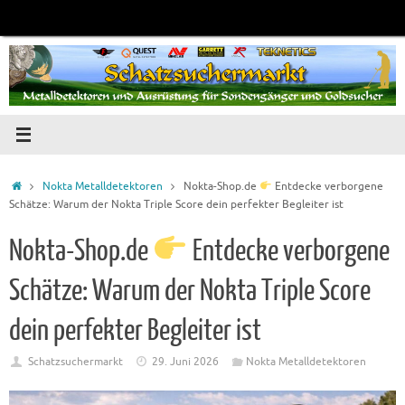
Zum
Inhalt
springen
Startseite
Nokta Metalldetektoren
Nokta-Shop.de
Entdecke verborgene
Schätze: Warum der Nokta Triple Score dein perfekter Begleiter ist
Nokta-Shop.de
Entdecke verborgene
Schätze: Warum der Nokta Triple Score
dein perfekter Begleiter ist
Schatzsuchermarkt
29. Juni 2026
Nokta Metalldetektoren