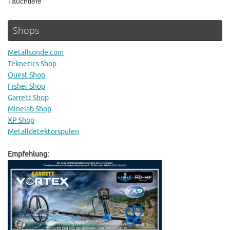
Tauchtiefe
Shops
Metallsonde.com
Teknetics Shop
Quest Shop
Fisher Shop
Garrett Shop
Minelab Shop
XP Shop
Metalldetektorspulen
Empfehlung: