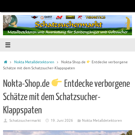
Zum
Inhalt
springen
Startseite
Nokta Metalldetektoren
Nokta-Shop.de
Entdecke verborgene
Schätze mit dem Schatzsucher-Klappspaten
Nokta-Shop.de
Entdecke verborgene
Schätze mit dem Schatzsucher-
Klappspaten
Schatzsuchermarkt
19. Juni 2026
Nokta Metalldetektoren