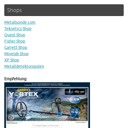
Shops
Metallsonde.com
Teknetics Shop
Quest Shop
Fisher Shop
Garrett Shop
Minelab Shop
XP Shop
Metalldetektorspulen
Empfehlung: