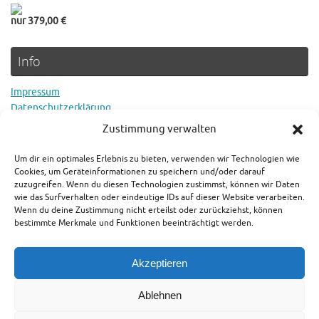
nur 379,00 €
Info
Impressum
Datenschutzerklärung
Cookie Richtlinie
Zustimmung verwalten
Um dir ein optimales Erlebnis zu bieten, verwenden wir Technologien wie
Rechtlicher Hinweis
Cookies, um Geräteinformationen zu speichern und/oder darauf
zuzugreifen. Wenn du diesen Technologien zustimmst, können wir Daten
wie das Surfverhalten oder eindeutige IDs auf dieser Website verarbeiten.
Es gilt der aktuelle Preis in den jeweiligen Shops. Als Amazon-
Wenn du deine Zustimmung nicht erteilst oder zurückziehst, können
Partner verdienen wir an qualifizierten Verkäufen.
bestimmte Merkmale und Funktionen beeinträchtigt werden.
Wir wünschen Ihnen viel Freude bei der Schatzsuche und allzeit
Akzeptieren
"Gut Fund!"
Ablehnen