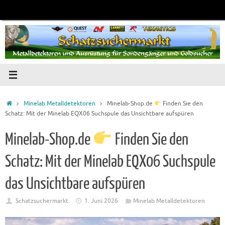
Zum
Inhalt
springen
Startseite
Minelab Metalldetektoren
Minelab-Shop.de
Finden Sie den
Schatz: Mit der Minelab EQX06 Suchspule das Unsichtbare aufspüren
Minelab-Shop.de
Finden Sie den
Schatz: Mit der Minelab EQX06 Suchspule
das Unsichtbare aufspüren
Schatzsuchermarkt
1. Juni 2026
Minelab Metalldetektoren