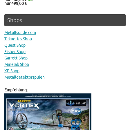
nur 499,00 €
Shops
Metallsonde.com
Teknetics Shop
Quest Shop
Fisher Shop
Garrett Shop
Minelab Shop
XP Shop
Metalldetektorspulen
Empfehlung: