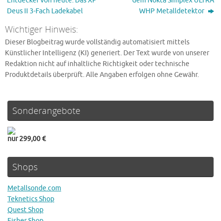
Entdecker von heute: Das XP
dem Nokta Simplex ULTRA
Deus II 3-Fach Ladekabel
WHP Metalldetektor
Wichtiger Hinweis:
Dieser Blogbeitrag wurde vollständig automatisiert mittels
Künstlicher Intelligenz (KI) generiert. Der Text wurde von unserer
Redaktion nicht auf inhaltliche Richtigkeit oder technische
Produktdetails überprüft. Alle Angaben erfolgen ohne Gewähr.
Sonderangebote
nur 299,00 €
Shops
Metallsonde.com
Teknetics Shop
Quest Shop
Fisher Shop