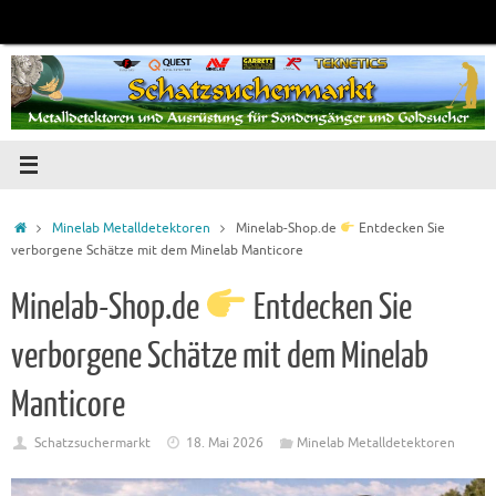
Zum
Inhalt
springen
Startseite
Minelab Metalldetektoren
Minelab-Shop.de
Entdecken Sie
verborgene Schätze mit dem Minelab Manticore
Minelab-Shop.de
Entdecken Sie
verborgene Schätze mit dem Minelab
Manticore
Schatzsuchermarkt
18. Mai 2026
Minelab Metalldetektoren