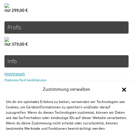
nur 299,00 €
Profis
nur 379,00 €
Info
Impressum
Datenschutzerklärung
Cookie Richtlinie
Zustimmung verwalten
Um dir ein optimales Erlebnis zu bieten, verwenden wir Technologien wie
Rechtlicher Hinweis
Cookies, um Geräteinformationen zu speichern und/oder darauf
zuzugreifen. Wenn du diesen Technologien zustimmst, können wir Daten
wie das Surfverhalten oder eindeutige IDs auf dieser Website verarbeiten.
Es gilt der aktuelle Preis in den jeweiligen Shops. Als Amazon-
Wenn du deine Zustimmung nicht erteilst oder zurückziehst, können
Partner verdienen wir an qualifizierten Verkäufen.
bestimmte Merkmale und Funktionen beeinträchtigt werden.