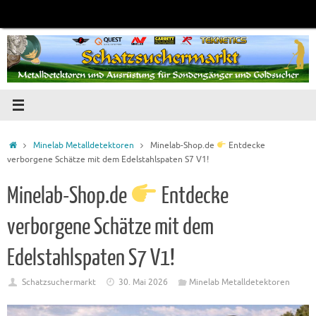
Zum
Inhalt
springen
Startseite
Minelab Metalldetektoren
Minelab-Shop.de
Entdecke
verborgene Schätze mit dem Edelstahlspaten S7 V1!
Minelab-Shop.de
Entdecke
verborgene Schätze mit dem
Edelstahlspaten S7 V1!
Schatzsuchermarkt
30. Mai 2026
Minelab Metalldetektoren