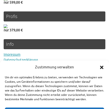
nur 599,00 €
Profis
nur 379,00 €
Info
Impressum
Datenschutzerklärung
Cookie Richtlinie
Zustimmung verwalten
Um dir ein optimales Erlebnis zu bieten, verwenden wir Technologien wie
Rechtlicher Hinweis
Cookies, um Geräteinformationen zu speichern und/oder darauf
zuzugreifen. Wenn du diesen Technologien zustimmst, können wir Daten
wie das Surfverhalten oder eindeutige IDs auf dieser Website verarbeiten.
Es gilt der aktuelle Preis in den jeweiligen Shops. Als Amazon-
Wenn du deine Zustimmung nicht erteilst oder zurückziehst, können
Partner verdienen wir an qualifizierten Verkäufen.
bestimmte Merkmale und Funktionen beeinträchtigt werden.
Wir wünschen Ihnen viel Freude bei der Schatzsuche und allzeit