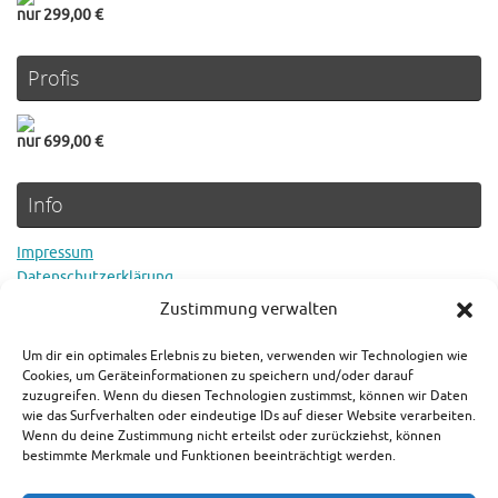
nur 299,00 €
Profis
nur 699,00 €
Info
Impressum
Datenschutzerklärung
Cookie Richtlinie
Zustimmung verwalten
Um dir ein optimales Erlebnis zu bieten, verwenden wir Technologien wie
Rechtlicher Hinweis
Cookies, um Geräteinformationen zu speichern und/oder darauf
zuzugreifen. Wenn du diesen Technologien zustimmst, können wir Daten
wie das Surfverhalten oder eindeutige IDs auf dieser Website verarbeiten.
Es gilt der aktuelle Preis in den jeweiligen Shops. Als Amazon-
Wenn du deine Zustimmung nicht erteilst oder zurückziehst, können
Partner verdienen wir an qualifizierten Verkäufen.
bestimmte Merkmale und Funktionen beeinträchtigt werden.