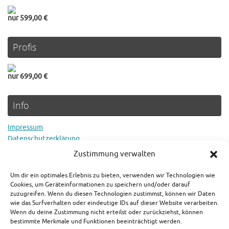
nur 599,00 €
Profis
nur 699,00 €
Info
Impressum
Datenschutzerklärung
Cookie Richtlinie
Zustimmung verwalten
Um dir ein optimales Erlebnis zu bieten, verwenden wir Technologien wie
Rechtlicher Hinweis
Cookies, um Geräteinformationen zu speichern und/oder darauf
zuzugreifen. Wenn du diesen Technologien zustimmst, können wir Daten
wie das Surfverhalten oder eindeutige IDs auf dieser Website verarbeiten.
Es gilt der aktuelle Preis in den jeweiligen Shops. Als Amazon-
Wenn du deine Zustimmung nicht erteilst oder zurückziehst, können
Partner verdienen wir an qualifizierten Verkäufen.
bestimmte Merkmale und Funktionen beeinträchtigt werden.