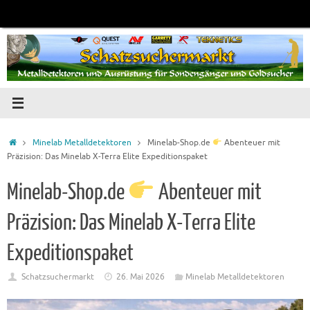
Zum
Inhalt
springen
Startseite
Minelab Metalldetektoren
Minelab-Shop.de
Abenteuer mit
Präzision: Das Minelab X-Terra Elite Expeditionspaket
Minelab-Shop.de
Abenteuer mit
Präzision: Das Minelab X-Terra Elite
Expeditionspaket
Schatzsuchermarkt
26. Mai 2026
Minelab Metalldetektoren