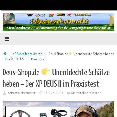
Zum
Inhalt
springen
Startseite
XP Metalldetektoren
Deus-Shop.de
Unentdeckte Schätze heben
– Der XP DEUS II im Praxistest
Deus-Shop.de
Unentdeckte Schätze
heben – Der XP DEUS II im Praxistest
Schatzsuchermarkt
15. Juni 2026
XP Metalldetektoren