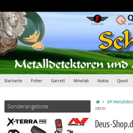
Zum
Inhalt
springen
Zum
Startseite
Fisher
Garrett
Minelab
Nokta
Quest
Inhalt
springen
Startseite
XP Metalldet
Sonderangebote
28cm
Deus-Shop.