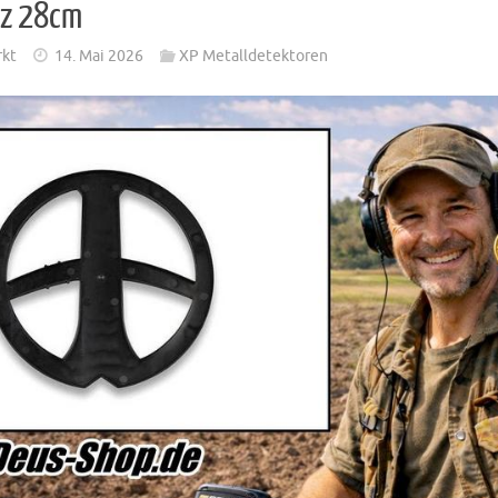
tz 28cm
rkt
14. Mai 2026
XP Metalldetektoren