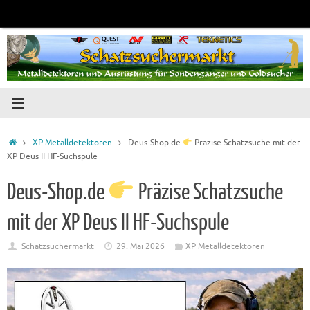
Zum
Inhalt
springen
Startseite
XP Metalldetektoren
Deus-Shop.de
Präzise Schatzsuche mit der
XP Deus II HF-Suchspule
Deus-Shop.de
Präzise Schatzsuche
mit der XP Deus II HF-Suchspule
Schatzsuchermarkt
29. Mai 2026
XP Metalldetektoren