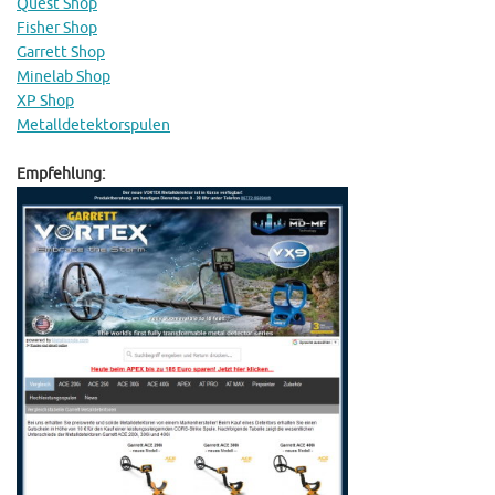
Quest Shop
Fisher Shop
Garrett Shop
Minelab Shop
XP Shop
Metalldetektorspulen
Empfehlung: