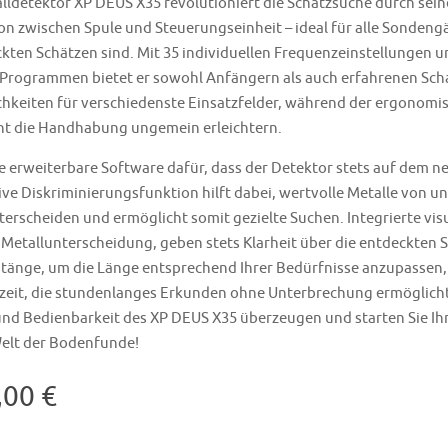
lldetektor XP DEUS X35 revolutioniert die Schatzsuche durch sei
 zwischen Spule und Steuerungseinheit – ideal für alle Sondengä
kten Schätzen sind. Mit 35 individuellen Frequenzeinstellungen 
 Programmen bietet er sowohl Anfängern als auch erfahrenen Scha
keiten für verschiedenste Einsatzfelder, während der ergonomi
ht die Handhabung ungemein erleichtern.
ie erweiterbare Software dafür, dass der Detektor stets auf dem 
tive Diskriminierungsfunktion hilft dabei, wertvolle Metalle von
terscheiden und ermöglicht somit gezielte Suchen. Integrierte vis
Metallunterscheidung, geben stets Klarheit über die entdeckten S
stänge, um die Länge entsprechend Ihrer Bedürfnisse anzupassen,
zeit, die stundenlanges Erkunden ohne Unterbrechung ermöglicht.
und Bedienbarkeit des XP DEUS X35 überzeugen und starten Sie Ih
Welt der Bodenfunde!
,00 €