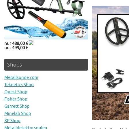
nur 488,00 €
nur 499,00 €
Shops
Metallsonde.com
Teknetics Shop
Quest Shop
Fisher Shop
Garrett Shop
Minelab Shop
XP Shop
Metalldetektorspulen