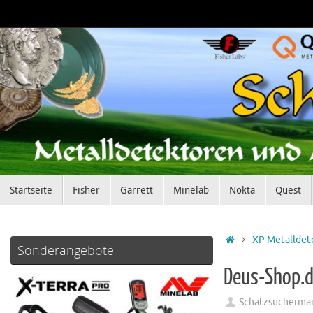
Zum
Inhalt
springen
Zum
Startseite
Fisher
Garrett
Minelab
Nokta
Quest
Inhalt
springen
Startseite
XP Metalldet
Sonderangebote
Deus-Shop.
Schatzsucherma