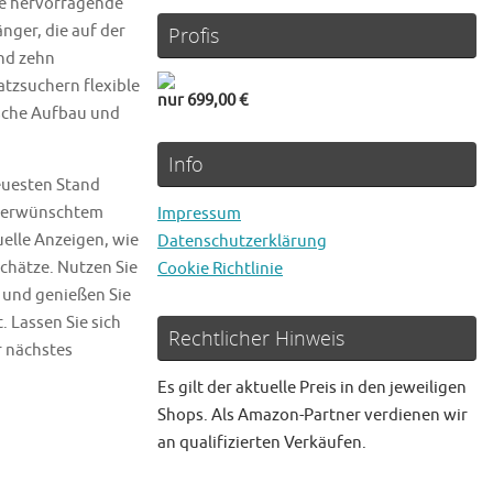
ne hervorragende
nger, die auf der
Profis
und zehn
tzsuchern flexible
nur 699,00 €
sche Aufbau und
Info
neuesten Stand
 unerwünschtem
Impressum
uelle Anzeigen, wie
Datenschutzerklärung
chätze. Nutzen Sie
Cookie Richtlinie
 und genießen Sie
 Lassen Sie sich
Rechtlicher Hinweis
r nächstes
Es gilt der aktuelle Preis in den jeweiligen
Shops. Als Amazon-Partner verdienen wir
an qualifizierten Verkäufen.