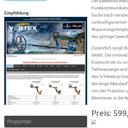
Der kabellose Meta
Funkkommunikation
Empfehlung:
Suche nach verstec
vorkonfigurierten
Anpassungsmöglich
das geringe Gewic
Zusätzlich sorgt d
bleibt. Die innova
Eisenschrott zu un
Tiefenanzeige und 
den S-Teleskop-Ge
die lange Akkulauf
von der Präzision 
Abenteuer in die 
Preis: 599
Pinpointer