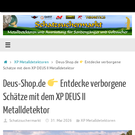
Zum
Inhalt
springen
Startseite
XP Metalldetektoren
Deus-Shop.de
Entdecke verborgene
Schätze mit dem XP DEUS II Metalldetektor
Deus-Shop.de
Entdecke verborgene
Schätze mit dem XP DEUS II
Metalldetektor
Schatzsuchermarkt
31. Mai 2026
XP Metalldetektoren