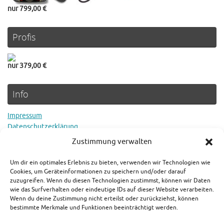
nur 799,00 €
Profis
nur 379,00 €
Info
Impressum
Datenschutzerklärung
Cookie Richtlinie
Zustimmung verwalten
Um dir ein optimales Erlebnis zu bieten, verwenden wir Technologien wie
Rechtlicher Hinweis
Cookies, um Geräteinformationen zu speichern und/oder darauf
zuzugreifen. Wenn du diesen Technologien zustimmst, können wir Daten
wie das Surfverhalten oder eindeutige IDs auf dieser Website verarbeiten.
Es gilt der aktuelle Preis in den jeweiligen Shops. Als Amazon-
Wenn du deine Zustimmung nicht erteilst oder zurückziehst, können
Partner verdienen wir an qualifizierten Verkäufen.
bestimmte Merkmale und Funktionen beeinträchtigt werden.