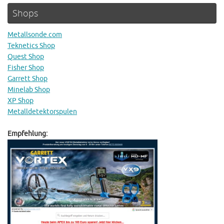
Shops
Metallsonde.com
Teknetics Shop
Quest Shop
Fisher Shop
Garrett Shop
Minelab Shop
XP Shop
Metalldetektorspulen
Empfehlung: