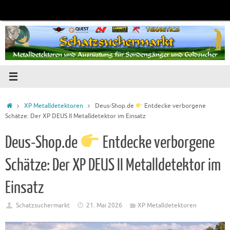
Zum
Inhalt
springen
Startseite
XP Metalldetektoren
Deus-Shop.de
Entdecke verborgene
Schätze: Der XP DEUS II Metalldetektor im Einsatz
Deus-Shop.de
Entdecke verborgene
Schätze: Der XP DEUS II Metalldetektor im
Einsatz
Schatzsuchermarkt
21. Mai 2026
XP Metalldetektoren