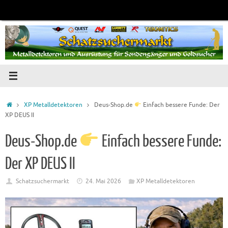
Zum
Inhalt
springen
Startseite
XP Metalldetektoren
Deus-Shop.de
Einfach bessere Funde: Der
XP DEUS II
Deus-Shop.de
Einfach bessere Funde:
Der XP DEUS II
Schatzsuchermarkt
24. Mai 2026
XP Metalldetektoren