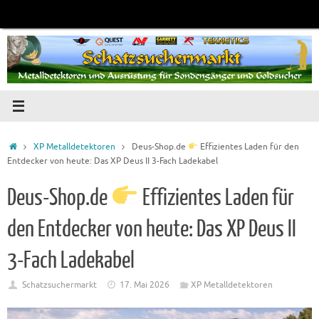
Zum
Inhalt
springen
Startseite
XP Metalldetektoren
Deus-Shop.de
Effizientes Laden für den
Entdecker von heute: Das XP Deus II 3-Fach Ladekabel
Deus-Shop.de
Effizientes Laden für
den Entdecker von heute: Das XP Deus II
3-Fach Ladekabel
Schatzsuchermarkt
17. Mai 2026
XP Metalldetektoren