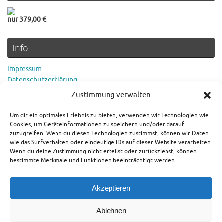
nur 379,00 €
Info
Impressum
Datenschutzerklärung
Cookie Richtlinie
Zustimmung verwalten
Um dir ein optimales Erlebnis zu bieten, verwenden wir Technologien wie
Rechtlicher Hinweis
Cookies, um Geräteinformationen zu speichern und/oder darauf
zuzugreifen. Wenn du diesen Technologien zustimmst, können wir Daten
wie das Surfverhalten oder eindeutige IDs auf dieser Website verarbeiten.
Es gilt der aktuelle Preis in den jeweiligen Shops. Als Amazon-
Wenn du deine Zustimmung nicht erteilst oder zurückziehst, können
Partner verdienen wir an qualifizierten Verkäufen.
bestimmte Merkmale und Funktionen beeinträchtigt werden.
Wir wünschen Ihnen viel Freude bei der Schatzsuche und allzeit
Akzeptieren
"Gut Fund!"
Ablehnen