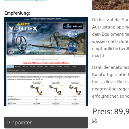
Empfehlung:
Du bist auf der Su
Ausrüstung optimal
dein Equipment mit
wasser- und schmu
empfindliche Gerät
macht.
Dank der anatomis
Komfort garantiert
holst, dieser Ruck
neoprenüberzogene
erfolgreicher, son
Preis: 89,
Pinpointer