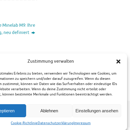
e Minelab M9: Ihre
, neu definiert
I) generiert. Der
Zustimmung verwalten
Produktdetails
ptimales Erlebnis zu bieten, verwenden wir Technologien wie Cookies, um
mationen zu speichern und/oder darauf zuzugreifen. Wenn du diesen
n zustimmst, können wir Daten wie das Surfverhalten oder eindeutige IDs
Website verarbeiten. Wenn du deine Zustimmung nicht erteilst oder
t, können bestimmte Merkmale und Funktionen beeinträchtigt werden.
eptieren
Ablehnen
Einstellungen ansehen
Powered by
Tempera
&
WordPress.
Cookie-Richtlinie
Datenschutzerklärung
Impressum