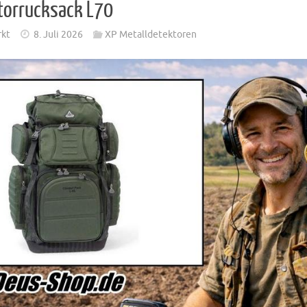
torrucksack L70
rkt
8. Juli 2026
XP Metalldetektoren