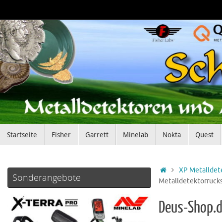
Zum
Inhalt
springen
Zum
Startseite
Fisher
Garrett
Minelab
Nokta
Quest
Inhalt
springen
Startseite
XP Metalldet
Sonderangebote
Metalldetektorruck
Deus-Shop.