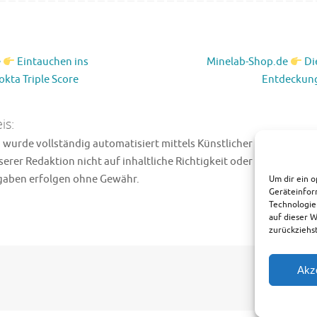
e
Eintauchen ins
Minelab-Shop.de
Di
kta Triple Score
Entdeckung
is:
wurde vollständig automatisiert mittels Künstlicher Intelligenz (K
erer Redaktion nicht auf inhaltliche Richtigkeit oder technische 
ngaben erfolgen ohne Gewähr.
Um dir ein o
Geräteinfor
Technologie
auf dieser 
zurückziehs
Akz