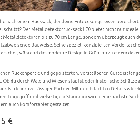
che nach einem Rucksack, der deine Entdeckungsreisen bereichert
 schützt? Der Metalldetektorrucksack L70 bietet nicht nur ideal
 Metalldetektoren bis zu 70 cm Länge, sondern überzeugt auch du
tzabweisende Bauweise. Seine speziell konzipierten Vordertasc
e sicher, während das moderne Design in Grün ihn zu einem dezen
chen Rückenpartie und gepolsterten, verstellbaren Gurte ist lan
. Ob du durch Wald und Wiesen stapfst oder historische Schätze a
sack ist dein zuverlässiger Partner. Mit durchdachten Details wie e
n Tragegriff und vielseitigem Stauraum wird deine nächste Suche
dern auch komfortabler gestaltet.
95 €